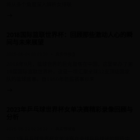
将从多个角度深入解析女排联
2018国际篮联世界杯：回顾那些激动人心的瞬
间与未来展望
2025-06-04 09:29:39
真实性核查
2018年9月，篮球世界的目光聚焦在中国，这里举办了第
18届国际篮联世界杯，这是一项汇聚全球32支顶级国家
队的篮球盛事。自1950年首届赛事以来
2023年乒乓球世界杯女单决赛精彩录像回顾与
分析
2025-05-22 02:28:22
真实性核查
2023年乒乓球世界杯女单决赛在全球乒乓球迷的期待中