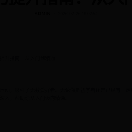
ADMIN
2026-02-26 19:02:54
提升指南：从入门到精通
运动，吸引了无数爱好者。无论你是初学者还是已经有一定
深入，帮助你从入门迈向精通。