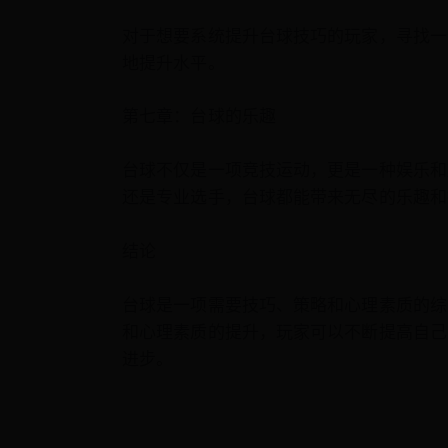
对于想要系统提升台球技巧的玩家，寻找一
地提升水平。
第七章：台球的乐趣
台球不仅是一项竞技运动，更是一种娱乐和
还是专业选手，台球都能带来无尽的乐趣和
结论
台球是一项需要技巧、策略和心理素质的综
和心理素质的提升，玩家可以不断提高自己
进步。