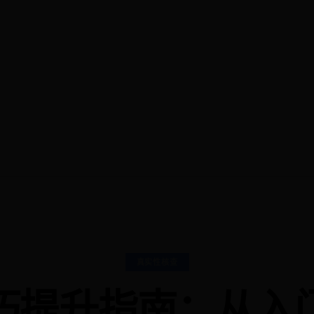
真实性核查
巧提升指南：从入