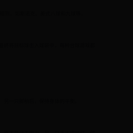
和规则，如斯诺克、美式八球和九球等。
最终将目标球击入球袋中。每种台球游戏都
，另一只脚稍后，保持身体的平衡。