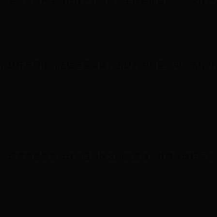
。通常，握杆手放在球杆的尾端，手指轻松自然地环绕球杆
，球杆与母球的接触点要准确，击球的力量要适中。击球时
，玩家需要想象母球到目标球之间的直线，并确保球杆与这