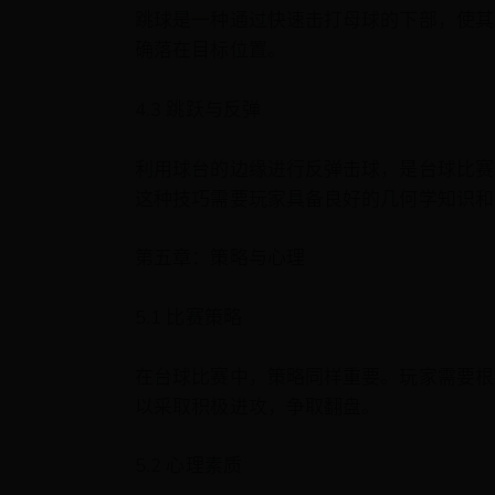
跳球是一种通过快速击打母球的下部，使其
确落在目标位置。
4.3 跳跃与反弹
利用球台的边缘进行反弹击球，是台球比赛
这种技巧需要玩家具备良好的几何学知识和
第五章：策略与心理
5.1 比赛策略
在台球比赛中，策略同样重要。玩家需要根
以采取积极进攻，争取翻盘。
5.2 心理素质