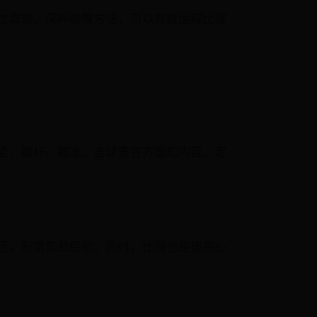
过冥想、深呼吸等方法，可以有效缓解比赛
姿、握杆、瞄准、击球等各方面的内容。定
足，积累实战经验。同时，比赛也是提高心