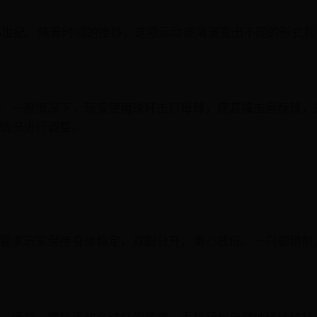
5世纪。随着时间的推移，这项运动逐渐演变出不同的形式
。一般情况下，玩家使用球杆击打母球，使其撞击目标球，
情况进行调整。
要求玩家保持身体稳定，双脚分开，重心放低。一只脚稍前