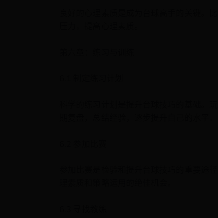
良好的心理素质是成为台球高手的关键。比
压力，提高心理素质。
第六章：练习与训练
6.1 制定练习计划
科学的练习计划是提升台球技巧的基础。玩
期复盘，总结经验，逐步提升自己的水平。
6.2 参加比赛
参加比赛是检验和提升台球技巧的重要途径
理素质和策略运用的绝佳机会。
6.3 寻找教练