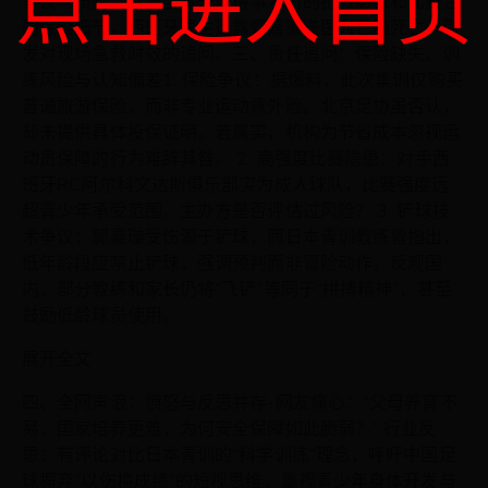
点击进入首页
争议与质疑：家属至今未获得事发时的抢救影像和比赛合
同保险细节，西班牙医生透露郭嘉璇送医时已脑死亡，引
发对现场急救时效的追问。三、责任追问：保险缺失、训
练风险与认知偏差1. 保险争议：据爆料，此次集训仅购买
普通旅游保险，而非专业运动意外险。北京足协虽否认，
却未提供具体投保证明。若属实，机构为节省成本忽视运
动员保障的行为难辞其咎。 2. 高强度比赛隐患：对手西
班牙RC阿尔科文达斯俱乐部实为成人球队，比赛强度远
超青少年承受范围。主办方是否评估过风险？ 3. 铲球技
术争议：郭嘉璇受伤源于铲球，而日本青训教练曾指出，
低年龄段应禁止铲球，强调预判而非冒险动作。反观国
内，部分教练和家长仍将“飞铲”等同于“拼搏精神”，甚至
鼓励低龄球员使用。
展开全文
四、全网声浪：愤怒与反思并存-网友痛心：“父母养育不
易，国家培养更难，为何安全保障如此脆弱？” 行业反
思：有评论对比日本青训的“科学训练”理念，呼吁中国足
球摒弃“以伤换成绩”的短视思维，重视青少年身体开发与