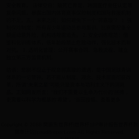
安全教育。 法律空白：脑死亡界定、跨国医疗责任认定等
复杂问题，暴露出国内体育赛事保险制度和国际救援机制
的不足。五、未来之问：如何避免下一个“郭嘉璇”？ 1. 强
制保险制度：所有青少年运动员参与集训、比赛需配备全
额运动意外险，机构违规需追责。 2. 安全训练规范：借
鉴科化训练体系，低年龄段禁止危险动作，强化技术而非
对抗。 3. 透明化管理：公开赛事合同、急救流程，建立
独立第三方监督机制。
结语：悲剧不应止于叹息郭嘉璇的遭遇，是中国足球青训
体系的一记警钟。若不能从制度、观念、技术层面彻底改
革，所谓“未来之星”可能只是资本与功利主义下的消耗
品。正如网友所言：“我们不需要以生命为代价的‘拼搏’，
更需要以科学为根基的‘希望’。”返回搜狐，查看更多
Copyright © 2088 樊振东世界杯|世界杯1|IP审计报告世界杯数
据审计站|ipauditreport.com All Rights Reserved.