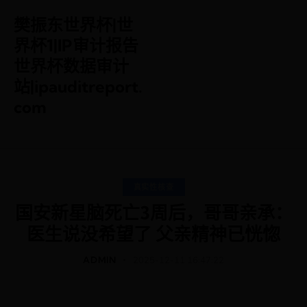
樊振东世界杯|世
界杯1|IP审计报告
世界杯数据审计
站|ipauditreport.
com
真实性核查
国安新星脑死亡3周后，哥哥亲承：
医生说没希望了 父亲精神已恍惚
ADMIN
2025-12-11 16:47:22