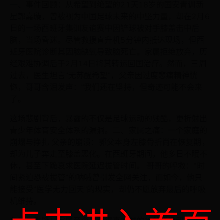
一、事件回顾：从希望到绝望的21天18岁的国安青训新
星郭嘉璇，曾被视为中国足球未来的中坚力量，却在2月6
日的一场西班牙集训友谊赛中因铲球被对手膝盖击中后
脑，当场昏迷。尽管救援直升机5分钟内抵达现场，但西
班牙医院诊断其因脑缺氧导致脑死亡。家属拒绝放弃，历
经艰难协调后于2月14日将其转运回国治疗。然而，三周
过去，医生坦言“无苏醒希望”，父亲因过度悲痛精神恍
惚，哥哥含泪发声：“我们还在坚持，但奇迹可能不会来
了。
这场悲剧背后，暴露的不仅是足球运动的残酷，更折射出
青少年体育安全体系的漏洞。二、家属之痛：一个家庭的
崩塌与挣扎 父亲的崩溃：郭父本身左膝骨折尚在恢复期，
却为儿子奔走至膝盖恶化。在西班牙期间，他多日不眠不
休，甚至下跪哀求医院延迟拔管时间。 哥哥的呼救：“时
间紧迫恐被拔管”的呐喊曾引发全网关注，而如今，他只
能接受“医学无力回天”的现实，却仍不愿放弃最后的呼吸
机维持。