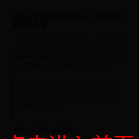
从街头足球到世界杯舞台：古尼亚斯
的足球奇迹
在刚刚结束的世界杯预选赛中，一个来自古尼
亚斯的年轻球员引起了全球足球界的关注。23岁的
马科斯·阿尔瓦雷斯
用他惊人的速度和精准的射门技
术，帮助国家队历史性地闯入了世界杯决赛圈。
"我从小就在首都的贫民区踢球，那时候我们连
像样的球鞋都没有。"阿尔瓦雷斯在赛后采访中
回忆道，"但正是那些在碎石路上的训练，造就
了我现在的盘带技术。"
天赋与努力的完美结合