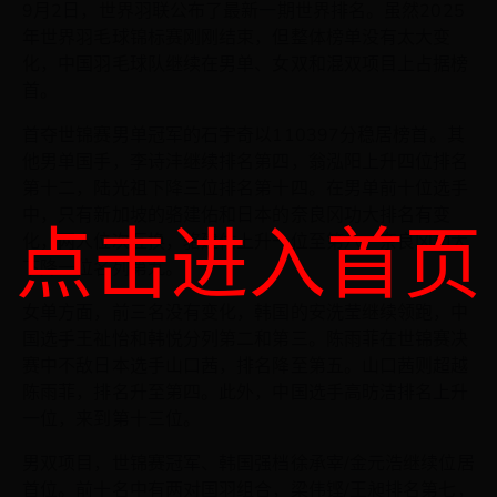
9月2日，世界羽联公布了最新一期世界排名。虽然2025
年世界羽毛球锦标赛刚刚结束，但整体榜单没有太大变
化，中国羽毛球队继续在男单、女双和混双项目上占据榜
首。
首夺世锦赛男单冠军的石宇奇以110397分稳居榜首。其
他男单国手，李诗沣继续排名第四，翁泓阳上升四位排名
第十二，陆光祖下降三位排名第十四。在男单前十位选手
中，只有新加坡的骆建佑和日本的奈良冈功大排名有变
点击进入首页
化，两人位次互换，骆建佑上升一位至第八，奈良冈功大
下降一位名列第九。
女单方面，前三名没有变化，韩国的安洗莹继续领跑，中
国选手王祉怡和韩悦分列第二和第三。陈雨菲在世锦赛决
赛中不敌日本选手山口茜，排名降至第五。山口茜则超越
陈雨菲，排名升至第四。此外，中国选手高昉洁排名上升
一位，来到第十三位。
男双项目，世锦赛冠军、韩国强档徐承宰/金元浩继续位居
首位。前十名中有两对国羽组合，梁伟铿/王昶排名第七，