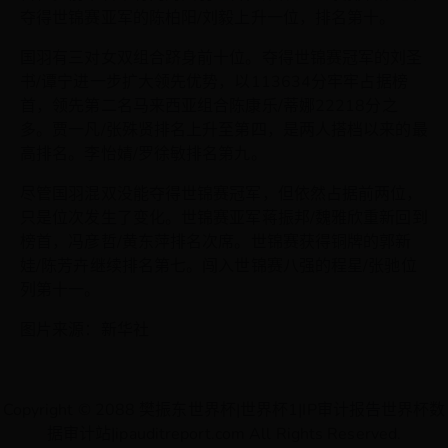
夺得世锦赛亚军的陈柏阳/刘毅上升一位，排名第十。
国羽有三对女双组合跻身前十位。夺得世锦赛冠军的刘圣
书/谭宁进一步扩大领先优势，以113634分牢牢占据榜
首，领先第二名马来西亚组合陈康乐/蒂娜22218分之
多。贾一凡/张殊贤排名上升至第四，是两人搭档以来的最
高排名。李怡婧/罗徐敏排名第九。
尽管国羽混双没能夺得世锦赛冠军，但依然占据前两位，
只是位次发生了变化。世锦赛亚军蒋振邦/魏雅欣重新回到
榜首，冯彦哲/黄东萍排名次席。世锦赛获得铜牌的郭新
娃/陈芳卉继续排名第七。闯入世锦赛八强的程星/张驰位
列第十一。
图片来源：新华社
Copyright © 2088 樊振东世界杯|世界杯1|IP审计报告世界杯数
据审计站|ipauditreport.com All Rights Reserved.